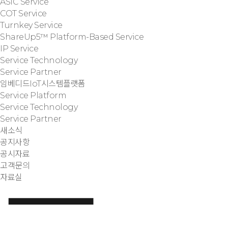
ASIC Service
COT Service
Turnkey Service
ShareUp5™ Platform-Based Service
IP Service
Service Technology
Service Partner
임베디드IoT시스템플랫폼
Service Platform
Service Technology
Service Partner
새소식
공지사항
공시자료
고객문의
자료실