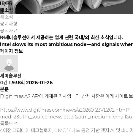
IR/PR
새소식
새소식
공지사항
공시자료
㈜세미솔루션에서 제공하는 업계 관련
국내/외 최신 소식
입니다.
Intel slows its most ambitious node—and signals where 
페이지 정보
세미솔루션
0건
1,938회
2026-01-26
본문
Digitimes ASIA판에 게재된 기사입니다. 상세 사항은 아래 사이트
https://www.digitimes.com/news/a20260123VL202.html?
mod=2&utm_source=newsletter&utm_medium=email&utm_
목록으로
이전
패러데이 테크놀로지, UMC 14나노 공정 기반 엣지 AI 및 소비