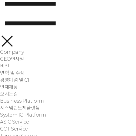
Company
CEO인사말
비전
연혁 및 수상
경영이념 및 CI
인재채용
오시는길
Business Platform
시스템반도체플랫폼
System IC Platform
ASIC Service
COT Service
Turnkey Service